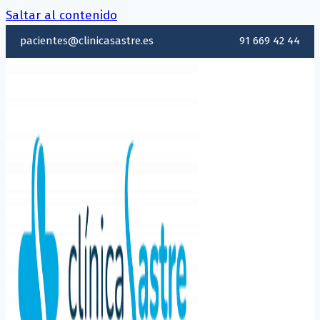
Saltar al contenido
pacientes@clinicasastre.es
91 669 42 44