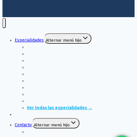
Especialidades
Alternar menú hijo
Medicina General
Pediatría
Ginecología y Obstetricia
Traumatología
Nutrición
Oftalmología
Cardiología
Reumatología
Diagnóstico por imagen
Ver todas las especialidades →
Resultados
Contacto
Alternar menú hijo
Formulario de contacto