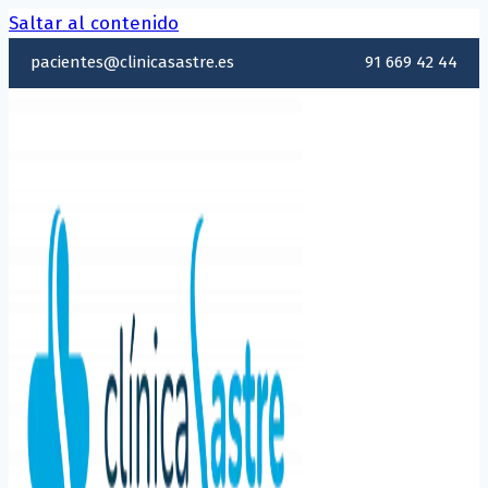
Saltar al contenido
pacientes@clinicasastre.es
91 669 42 44