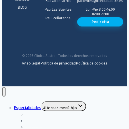
Pau Valdecarros
pacientes@clinicasastre.es
BLOG
Pau Las Suertes
Lun-Vie 8:00-14:00
16:00-21:00
Pau Peñaranda
Pedir cita
© 2026 Clínica Sastre · Todos los derechos reservados
Aviso legal
Política de privacidad
Política de cookies
Especialidades
Alternar menú hijo
Medicina General
Pediatría
Ginecología y Obstetricia