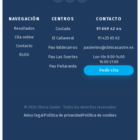
NAVEGACIÓN
CENTROS
CONTACTO
Resultados
Coslada
91 669 42 44
Cita online
El Cañaveral
91 425 65 62
Contacto
Pau Valdecarros
pacientes@clinicasastre.es
BLOG
Pau Las Suertes
Lun-Vie 8:00-14:00
16:00-21:00
Pau Peñaranda
Pedir cita
© 2026 Clínica Sastre · Todos los derechos reservados
Aviso legal
Política de privacidad
Política de cookies