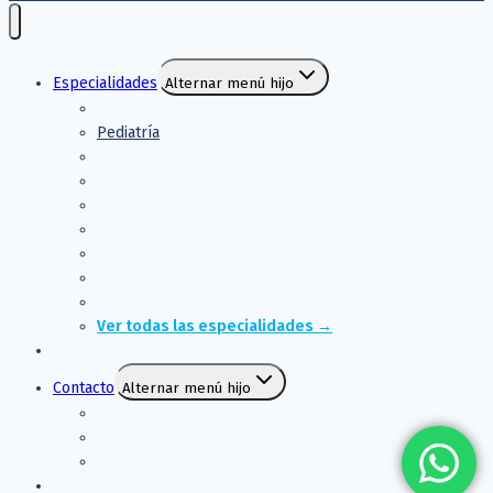
Especialidades
Alternar menú hijo
Medicina General
Pediatría
Ginecología y Obstetricia
Traumatología
Nutrición
Oftalmología
Cardiología
Reumatología
Diagnóstico por imagen
Ver todas las especialidades →
Resultados
Contacto
Alternar menú hijo
Formulario de contacto
Trabaja con nosotros
Quiénes somos
Centros