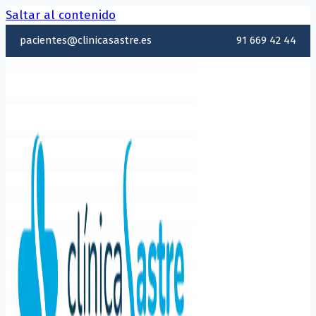
Saltar al contenido
pacientes@clinicasastre.es
91 669 42 44