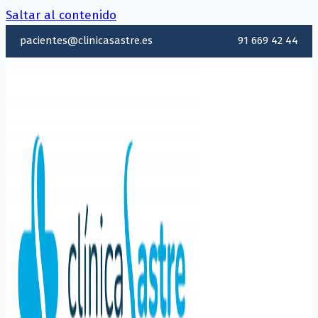
Saltar al contenido
pacientes@clinicasastre.es
91 669 42 44