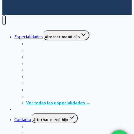
Especialidades
Alternar menú hijo
Medicina General
Pediatría
Ginecología y Obstetricia
Traumatología
Nutrición
Oftalmología
Cardiología
Reumatología
Diagnóstico por imagen
Ver todas las especialidades →
Resultados
Contacto
Alternar menú hijo
Formulario de contacto
Trabaja con nosotros