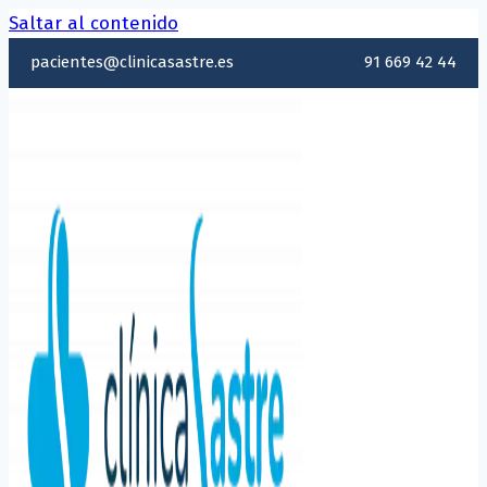
Saltar al contenido
pacientes@clinicasastre.es
91 669 42 44