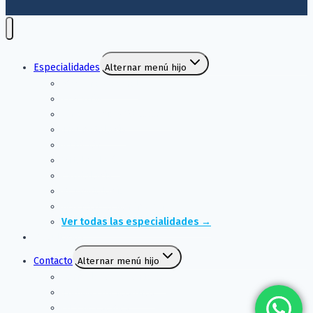
Especialidades
Alternar menú hijo
Medicina General
Pediatría
Ginecología y Obstetricia
Traumatología
Nutrición
Oftalmología
Cardiología
Reumatología
Diagnóstico por imagen
Ver todas las especialidades →
Resultados
Contacto
Alternar menú hijo
Formulario de contacto
Trabaja con nosotros
Quiénes somos